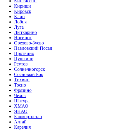
Кингисепп
Кириши
Кировск
Клин
Лобня
Луга
Лыткарино
Ногинск
Орехово-Зуево
Павловский Посад
Протвино
Пушкино
Реутов
Солнечногорск
Сосновый Бор
Тихвин
Тосно
Фрязино
Чехов
Шатура
ХМАО
ЯНАО
Башкортостан
Алтай
Карелия