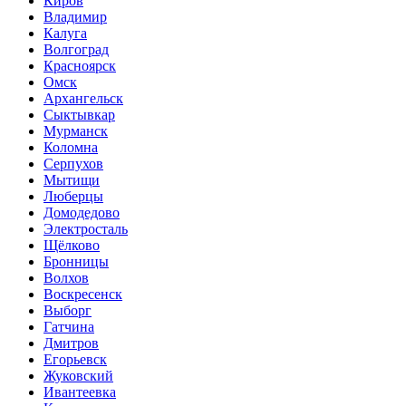
Киров
Владимир
Калуга
Волгоград
Красноярск
Омск
Архангельск
Сыктывкар
Мурманск
Коломна
Серпухов
Мытищи
Люберцы
Домодедово
Электросталь
Щёлково
Бронницы
Волхов
Воскресенск
Выборг
Гатчина
Дмитров
Егорьевск
Жуковский
Ивантеевка