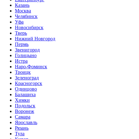
Казань
Москва
Челябинск
Уфа
Новосибирск
Тверь
Нижний Новгород
Пермь
Звенигород
Голицыно
Истра
Наро-Фоминск
Троицк
Зеленоград
Красногорск
Одинцово
Балашиха
Химки
Подольск
Воронеж
Самара
Ярославль
Рязань
Тула