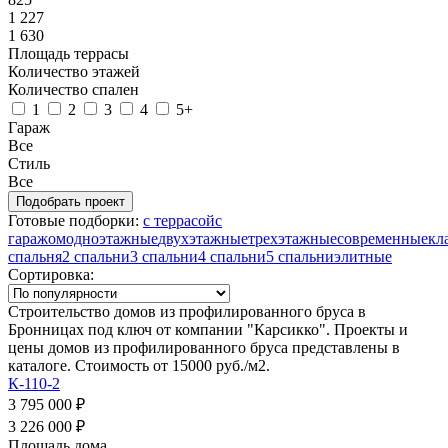
1 227
1 630
Площадь террасы
Количество этажей
Количество спален
1
2
3
4
5+
Гараж
Все
Стиль
Все
Готовые подборки:
с террасой
с
гаражом
одноэтажные
двухэтажные
трехэтажные
современные
кл
спальня
2 спальни
3 спальни
4 спальни
5 спальни
элитные
Сортировка:
Строительство домов из профилированного бруса в
Бронницах под ключ от компании "Карсикко". Проекты и
цены домов из профилированного бруса представлены в
каталоге. Стоимость от 15000 руб./м2.
К-110-2
3 795 000 ₽
3 226 000 ₽
Площадь дома